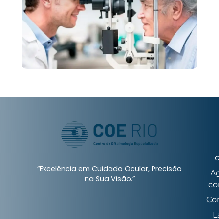
c
“Excelência em Cuidado Ocular, Precisão
A
na Sua Visão.”
co
Co
L