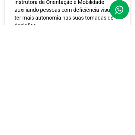
instrutora de Orientação e Mobilidade
auxiliando pessoas com deficiência visual a
ter mais autonomia nas suas tomadas de
decisões.
AGENDE UMA CONSULTA
Sua visão merece atenção! Se tem dúvidas sobre
sua saúde ocular, entre em contato agora pelo
nosso formulário, telefone ou WhatsApp e receba a
orientação que precisa.