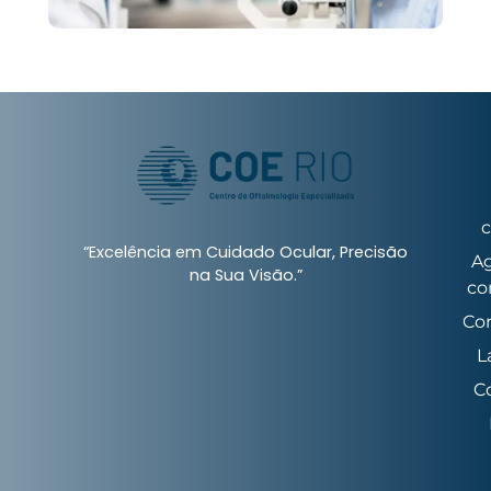
c
“Excelência em Cuidado Ocular, Precisão
A
na Sua Visão.”
co
Co
L
C