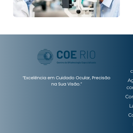
c
“Excelência em Cuidado Ocular, Precisão
A
na Sua Visão.”
co
Co
L
C