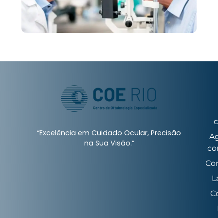
c
“Excelência em Cuidado Ocular, Precisão
A
na Sua Visão.”
co
Co
L
C