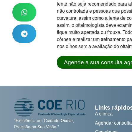
lente não seja recomendado para al
não controlada e pessoas que poss
curvatura, assim como a lente de c
assim, o oftalmologista deve examin
fique muito apertada ou frouxa. Tod
córnea e realizar um treinamento pa
nos olhos sem a avaliação do oftalm
Agende a sua consulta ag
Links rápido
A clínica
“Excelência em Cuidado Ocular,
Agendar consulta
Precisão na Sua Visão.”