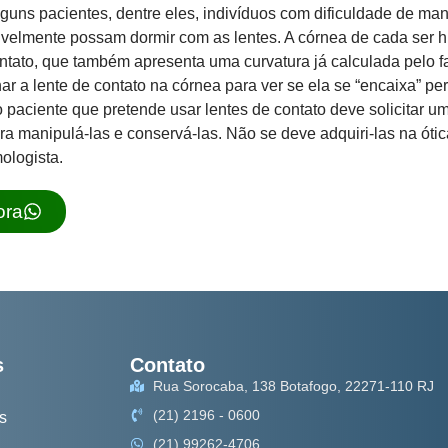
guns pacientes, dentre eles, indivíduos com dificuldade de man
ivelmente possam dormir com as lentes. A córnea de cada ser
ontato, que também apresenta uma curvatura já calculada pelo f
ar a lente de contato na córnea para ver se ela se “encaixa” pe
o paciente que pretende usar lentes de contato deve solicitar u
ra manipulá-las e conservá-las. Não se deve adquiri-las na ótic
ologista.
ora
s
Contato
Rua Sorocaba, 138 Botafogo, 22271-110 RJ
(21) 2196 - 0600
s
(21) 99262-4706